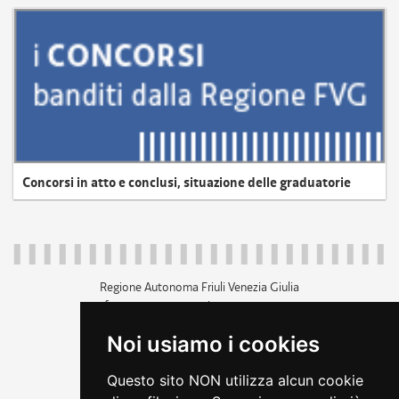
Concorsi in atto e conclusi, situazione delle graduatorie
Regione Autonoma Friuli Venezia Giulia
c.f. 80014930327; p.iva 00526040324
piazza Unità d'Italia 1 Trieste
Noi usiamo i cookies
+39 040 3771111
regione.friuliveneziagiulia@certregione.fvg.it
Questo sito NON utilizza alcun cookie
amministrazione trasparente