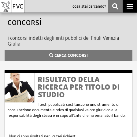
Togg
navi
Concorsi
i concorsi indetti dagli enti pubblici del Friuli Venezia
Giulia
CERCA CONCORSI
RISULTATO DELLA
RICERCA PER TITOLO DI
STUDIO
I testi pubblicati costituiscono uno strumento di
consultazione documentale privo di qualsiasi valore giuridico e la
responsabilità degli stessi è in capo all'Ente che ha emanato il bando.
Non ci sono risultati per i criteri richiesti.