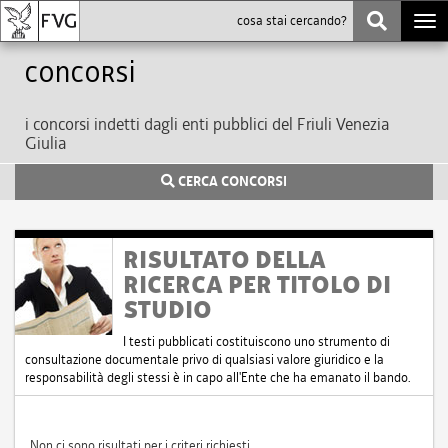
Togg
navi
Concorsi
i concorsi indetti dagli enti pubblici del Friuli Venezia
Giulia
CERCA CONCORSI
RISULTATO DELLA
RICERCA PER TITOLO DI
STUDIO
I testi pubblicati costituiscono uno strumento di
consultazione documentale privo di qualsiasi valore giuridico e la
responsabilità degli stessi è in capo all'Ente che ha emanato il bando.
Non ci sono risultati per i criteri richiesti.