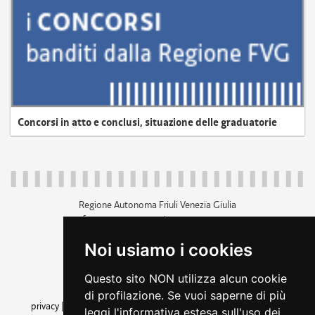
Concorsi in atto e conclusi, situazione delle graduatorie
Regione Autonoma Friuli Venezia Giulia
c.f. 80014930327; p.iva 00526040324
piazza Unità d'Italia 1 Trieste
Noi usiamo i cookies
+39 040 3771111
regione.friuliveneziagiulia@certregione.fvg.it
Questo sito NON utilizza alcun cookie
amministrazione trasparente
di profilazione. Se vuoi saperne di più
privacy
|
cookie
|
note legali
|
accessibilità
|
rss
|
dichiarazione di
leggi l'informativa estesa sull'uso dei