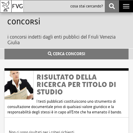
Togg
navi
Concorsi
i concorsi indetti dagli enti pubblici del Friuli Venezia
Giulia
CERCA CONCORSI
RISULTATO DELLA
RICERCA PER TITOLO DI
STUDIO
I testi pubblicati costituiscono uno strumento di
consultazione documentale privo di qualsiasi valore giuridico e la
responsabilità degli stessi è in capo all'Ente che ha emanato il bando.
Non ci sono risultati per i criteri richiesti.