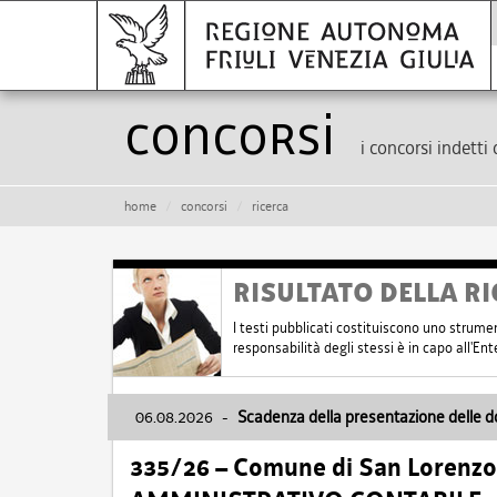
Concorsi
i concorsi indetti 
home
concorsi
ricerca
RISULTATO DELLA RI
I testi pubblicati costituiscono uno strume
responsabilità degli stessi è in capo all'E
06.08.2026
-
Scadenza della presentazione delle 
335/26 – Comune di San Lorenzo 