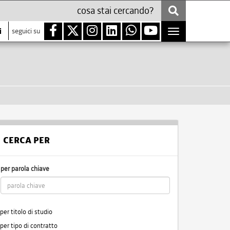
i
seguici su
Toggle
navigation
CERCA PER
per parola chiave
per titolo di studio
per tipo di contratto