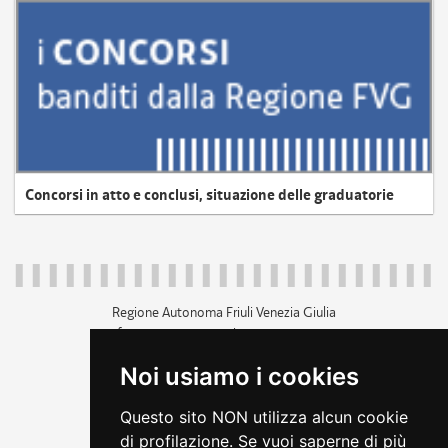
Concorsi in atto e conclusi, situazione delle graduatorie
Regione Autonoma Friuli Venezia Giulia
c.f. 80014930327; p.iva 00526040324
piazza Unità d'Italia 1 Trieste
Noi usiamo i cookies
+39 040 3771111
regione.friuliveneziagiulia@certregione.fvg.it
Questo sito NON utilizza alcun cookie
amministrazione trasparente
di profilazione. Se vuoi saperne di più