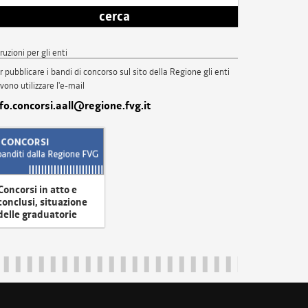
cerca
truzioni per gli enti
r pubblicare i bandi di concorso sul sito della Regione gli enti
vono utilizzare l'e-mail
nfo.concorsi.aall@regione.fvg.it
Concorsi in atto e
conclusi, situazione
delle graduatorie
uliveneziagiulia@certregione.fvg.it