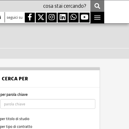
i
seguici su
Toggle
navigation
CERCA PER
per parola chiave
per titolo di studio
per tipo di contratto