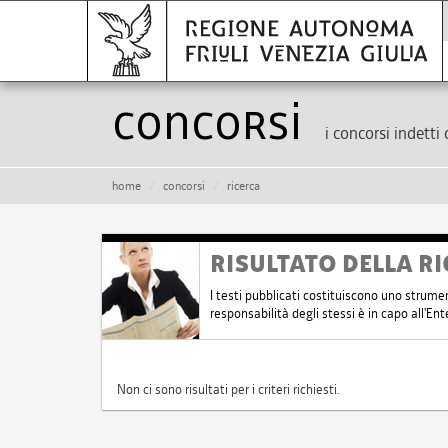
Concorsi
i concorsi indetti 
home
concorsi
ricerca
RISULTATO DELLA RI
I testi pubblicati costituiscono uno strume
responsabilità degli stessi è in capo all'E
Non ci sono risultati per i criteri richiesti.