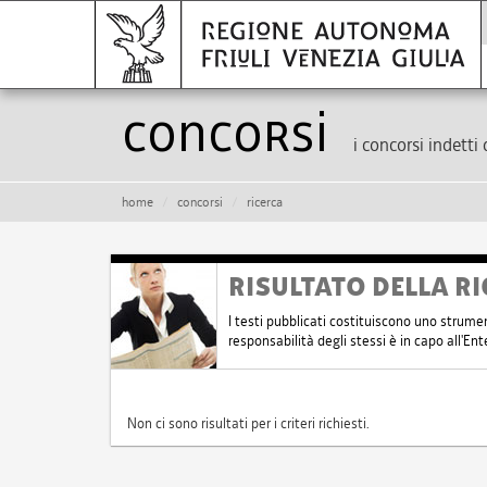
Concorsi
i concorsi indetti 
home
concorsi
ricerca
RISULTATO DELLA RI
I testi pubblicati costituiscono uno strume
responsabilità degli stessi è in capo all'E
Non ci sono risultati per i criteri richiesti.