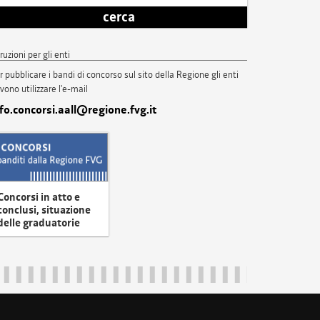
cerca
truzioni per gli enti
r pubblicare i bandi di concorso sul sito della Regione gli enti
vono utilizzare l'e-mail
nfo.concorsi.aall@regione.fvg.it
Concorsi in atto e
conclusi, situazione
delle graduatorie
uliveneziagiulia@certregione.fvg.it