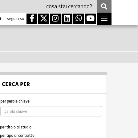
i
seguici su
Toggle
navigation
CERCA PER
per parola chiave
per titolo di studio
per tipo di contratto