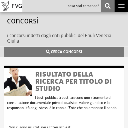
Togg
navi
Concorsi
i concorsi indetti dagli enti pubblici del Friuli Venezia
Giulia
CERCA CONCORSI
RISULTATO DELLA
RICERCA PER TITOLO DI
STUDIO
I testi pubblicati costituiscono uno strumento di
consultazione documentale privo di qualsiasi valore giuridico e la
responsabilità degli stessi è in capo all'Ente che ha emanato il bando.
Non ci sono risultati per i criteri richiesti.