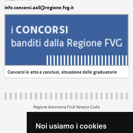
info.concorsi.aall@regione.fvg.it
Concorsi in atto e conclusi, situazione delle graduatorie
Regione Autonoma Friuli Venezia Giulia
c.f. 80014930327; p.iva 00526040324
piazza Unità d'Italia 1 Trieste
Noi usiamo i cookies
+39 040 3771111
regione.friuliveneziagiulia@certregione.fvg.it