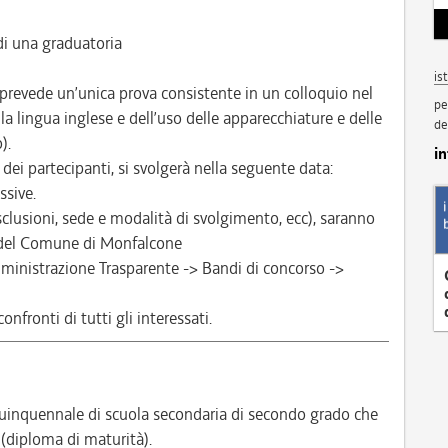
i una graduatoria
is
prevede un’unica prova consistente in un colloquio nel
pe
la lingua inglese e dell’uso delle apparecchiature e delle
de
).
i
ei partecipanti, si svolgerà nella seguente data:
ssive.
esclusioni, sede e modalità di svolgimento, ecc), saranno
e del Comune di Monfalcone
inistrazione Trasparente -> Bandi di concorso ->
nfronti di tutti gli interessati.
inquennale di scuola secondaria di secondo grado che
 (diploma di maturità).