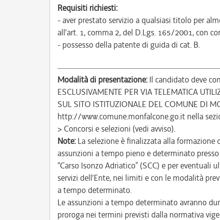
Requisiti richiesti:
- aver prestato servizio a qualsiasi titolo per 
all’art. 1, comma 2, del D.Lgs. 165/2001, con com
- possesso della patente di guida di cat. B.
Modalità di presentazione:
Il candidato deve com
ESCLUSIVAMENTE PER VIA TELEMATICA UTIL
SUL SITO ISTITUZIONALE DEL COMUNE DI M
http://www.comune.monfalcone.go.it nella sezi
> Concorsi e selezioni (vedi avviso).
Note:
La selezione è finalizzata alla formazione 
assunzioni a tempo pieno e determinato presso i
“Carso Isonzo Adriatico” (SCC) e per eventuali ult
servizi dell’Ente, nei limiti e con le modalità p
a tempo determinato.
Le assunzioni a tempo determinato avranno dura
proroga nei termini previsti dalla normativa vige