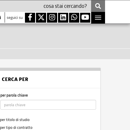
i
seguici su
Toggle
navigation
CERCA PER
per parola chiave
per titolo di studio
per tipo di contratto