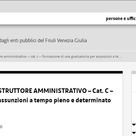
persone e uffic
dagli enti pubblici del Friuli Venezia Giulia
rativo – cat. c – formazione di una graduatoria per assunzioni a tempo pieno e determinato
ISTRUTTORE AMMINISTRATIVO – Cat. C –
assunzioni a tempo pieno e determinato
vo