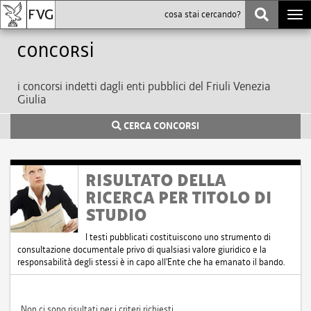
Togg
navi
Concorsi
i concorsi indetti dagli enti pubblici del Friuli Venezia
Giulia
CERCA CONCORSI
RISULTATO DELLA
RICERCA PER TITOLO DI
STUDIO
I testi pubblicati costituiscono uno strumento di
consultazione documentale privo di qualsiasi valore giuridico e la
responsabilità degli stessi è in capo all'Ente che ha emanato il bando.
Non ci sono risultati per i criteri richiesti.