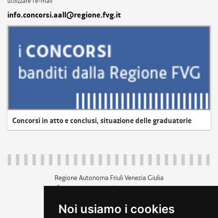
utilizzare l'e-mail
info.concorsi.aall@regione.fvg.it
Concorsi in atto e conclusi, situazione delle graduatorie
Regione Autonoma Friuli Venezia Giulia
c.f. 80014930327; p.iva 00526040324
piazza Unità d'Italia 1 Trieste
Noi usiamo i cookies
+39 040 3771111