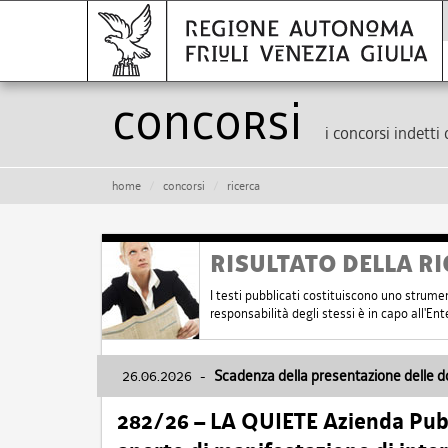
Concorsi
i concorsi indetti 
home
concorsi
ricerca
RISULTATO DELLA RI
I testi pubblicati costituiscono uno strume
responsabilità degli stessi è in capo all'E
26.06.2026
-
Scadenza della presentazione delle 
282/26 – LA QUIETE Azienda Pubbl