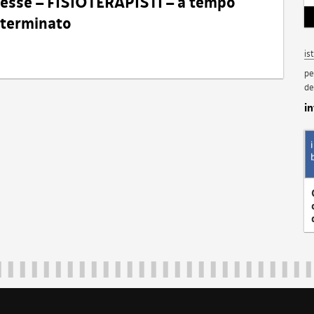
eresse – FISIOTERAPISTI – a tempo
determinato
is
pe
de
i
Regione Autonoma Friuli Venezia Giulia
40324
|
piazza Unità d'Italia 1 Trieste
|
+39 040 3771111
|
regione.fri