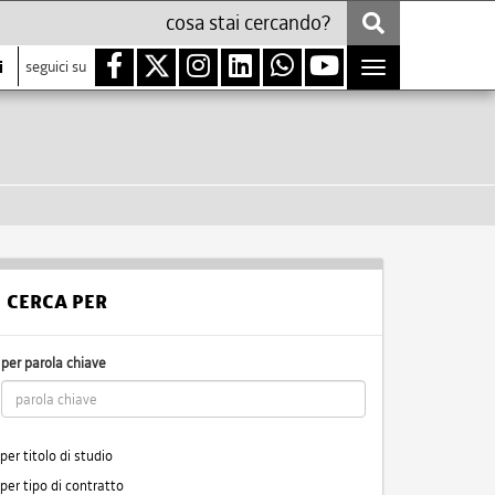
i
seguici su
Toggle
navigation
CERCA PER
per parola chiave
per titolo di studio
per tipo di contratto