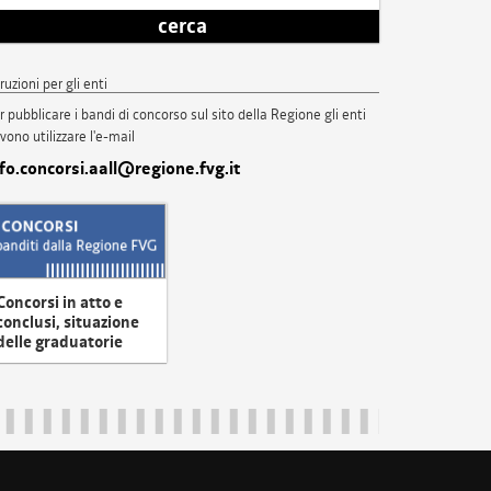
cerca
truzioni per gli enti
r pubblicare i bandi di concorso sul sito della Regione gli enti
vono utilizzare l'e-mail
nfo.concorsi.aall@regione.fvg.it
Concorsi in atto e
conclusi, situazione
delle graduatorie
uliveneziagiulia@certregione.fvg.it