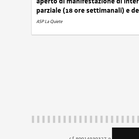
aperto di manifestazione di int
parziale (18 ore settimanali) e 
ASP La Quiete
c.f. 80014930327; p.iva 005260