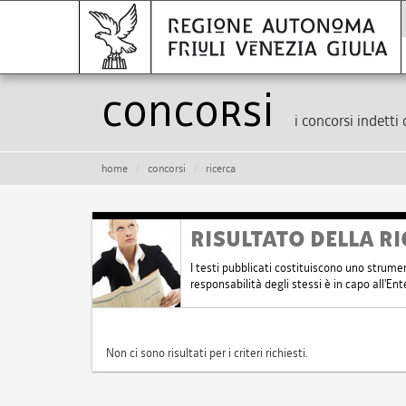
Concorsi
i concorsi indetti 
home
concorsi
ricerca
RISULTATO DELLA RI
I testi pubblicati costituiscono uno strume
responsabilità degli stessi è in capo all'E
Non ci sono risultati per i criteri richiesti.