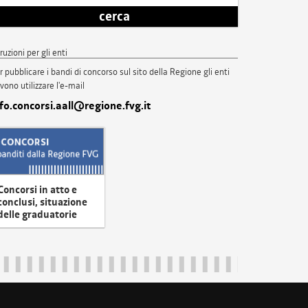
cerca
truzioni per gli enti
r pubblicare i bandi di concorso sul sito della Regione gli enti
vono utilizzare l'e-mail
nfo.concorsi.aall@regione.fvg.it
Concorsi in atto e
conclusi, situazione
delle graduatorie
uliveneziagiulia@certregione.fvg.it