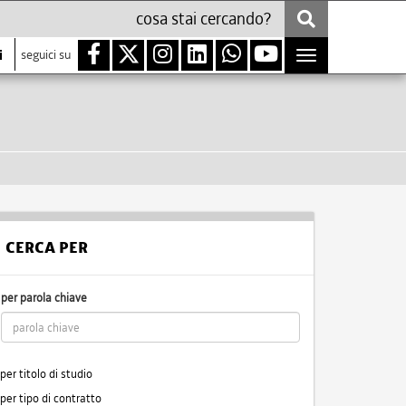
i
seguici su
Toggle
navigation
CERCA PER
per parola chiave
per titolo di studio
per tipo di contratto