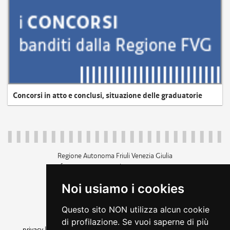
Concorsi in atto e conclusi, situazione delle graduatorie
Regione Autonoma Friuli Venezia Giulia
c.f. 80014930327; p.iva 00526040324
piazza Unità d'Italia 1 Trieste
Noi usiamo i cookies
+39 040 3771111
regione.friuliveneziagiulia@certregione.fvg.it
Questo sito NON utilizza alcun cookie
amministrazione trasparente
di profilazione. Se vuoi saperne di più
privacy
|
cookie
|
note legali
|
accessibilità
|
rss
|
dichiarazione di