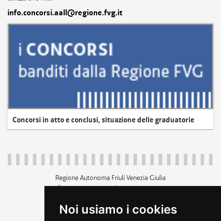
info.concorsi.aall@regione.fvg.it
Concorsi in atto e conclusi, situazione delle graduatorie
Regione Autonoma Friuli Venezia Giulia
c.f. 80014930327; p.iva 00526040324
piazza Unità d'Italia 1 Trieste
Noi usiamo i cookies
+39 040 3771111
regione.friuliveneziagiulia@certregione.fvg.it