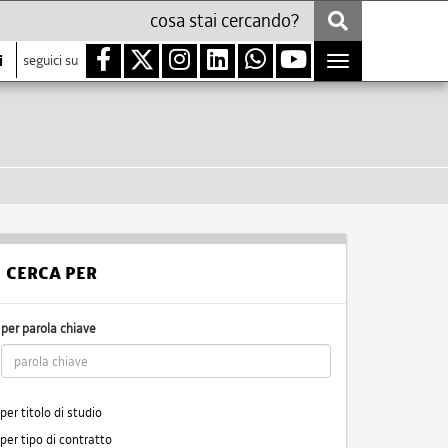
i
seguici su
Toggle
navigation
CERCA PER
per parola chiave
per titolo di studio
per tipo di contratto