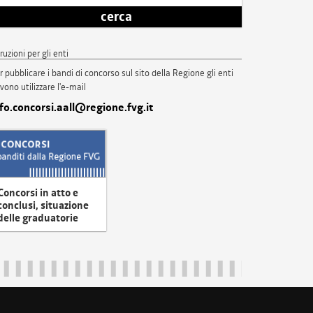
cerca
truzioni per gli enti
r pubblicare i bandi di concorso sul sito della Regione gli enti
vono utilizzare l'e-mail
nfo.concorsi.aall@regione.fvg.it
Concorsi in atto e
conclusi, situazione
delle graduatorie
uliveneziagiulia@certregione.fvg.it