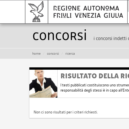
Concorsi
i concorsi indetti 
home
concorsi
ricerca
RISULTATO DELLA RI
I testi pubblicati costituiscono uno strume
responsabilità degli stessi è in capo all'E
Non ci sono risultati per i criteri richiesti.