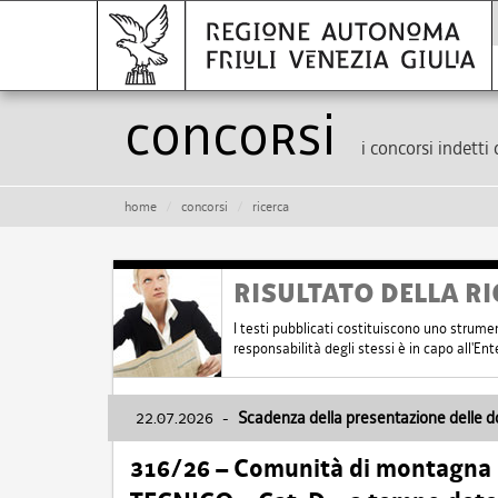
Concorsi
i concorsi indetti 
home
concorsi
ricerca
RISULTATO DELLA RI
I testi pubblicati costituiscono uno strume
responsabilità degli stessi è in capo all'E
22.07.2026
-
Scadenza della presentazione delle 
316/26 – Comunità di montagna