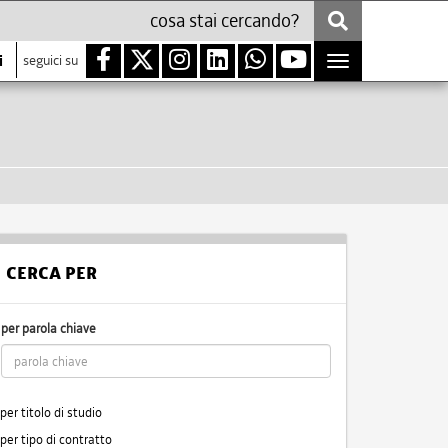
i
seguici su
Toggle
navigation
CERCA PER
per parola chiave
per titolo di studio
per tipo di contratto