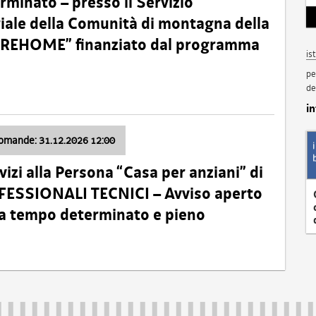
minato – presso il Servizio
oriale della Comunità di montagna della
o “REHOME” finanziato dal programma
is
pe
de
i
domande: 31.12.2026 12:00
izi alla Persona “Casa per anziani” di
ROFESSIONALI TECNICI – Avviso aperto
 a tempo determinato e pieno