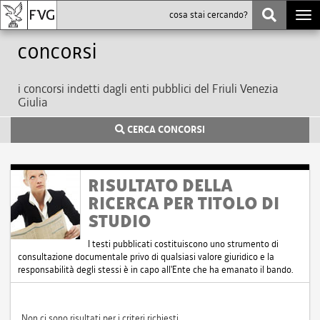
Togg
navi
Concorsi
i concorsi indetti dagli enti pubblici del Friuli Venezia
Giulia
CERCA CONCORSI
RISULTATO DELLA
RICERCA PER TITOLO DI
STUDIO
I testi pubblicati costituiscono uno strumento di
consultazione documentale privo di qualsiasi valore giuridico e la
responsabilità degli stessi è in capo all'Ente che ha emanato il bando.
Non ci sono risultati per i criteri richiesti.