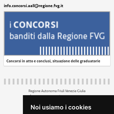
info.concorsi.aall@regione.fvg.it
Concorsi in atto e conclusi, situazione delle graduatorie
Regione Autonoma Friuli Venezia Giulia
c.f. 80014930327; p.iva 00526040324
piazza Unità d'Italia 1 Trieste
Noi usiamo i cookies
+39 040 3771111
regione.friuliveneziagiulia@certregione.fvg.it