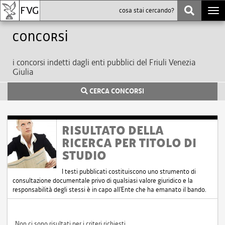
Togg
navi
Concorsi
i concorsi indetti dagli enti pubblici del Friuli Venezia
Giulia
CERCA CONCORSI
RISULTATO DELLA
RICERCA PER TITOLO DI
STUDIO
I testi pubblicati costituiscono uno strumento di
consultazione documentale privo di qualsiasi valore giuridico e la
responsabilità degli stessi è in capo all'Ente che ha emanato il bando.
Non ci sono risultati per i criteri richiesti.