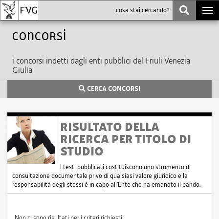
Togg
navi
Concorsi
i concorsi indetti dagli enti pubblici del Friuli Venezia
Giulia
CERCA CONCORSI
RISULTATO DELLA
RICERCA PER TITOLO DI
STUDIO
I testi pubblicati costituiscono uno strumento di
consultazione documentale privo di qualsiasi valore giuridico e la
responsabilità degli stessi è in capo all'Ente che ha emanato il bando.
Non ci sono risultati per i criteri richiesti.