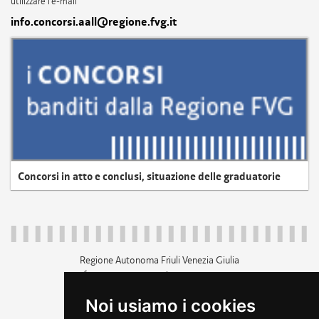
utilizzare l'e-mail
info.concorsi.aall@regione.fvg.it
Concorsi in atto e conclusi, situazione delle graduatorie
Regione Autonoma Friuli Venezia Giulia
c.f. 80014930327; p.iva 00526040324
piazza Unità d'Italia 1 Trieste
Noi usiamo i cookies
+39 040 3771111