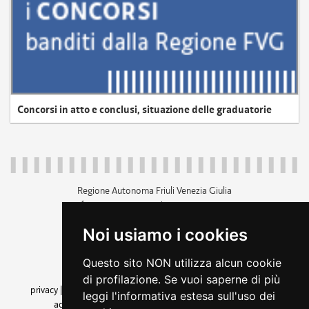
Concorsi in atto e conclusi, situazione delle graduatorie
Regione Autonoma Friuli Venezia Giulia
c.f. 80014930327; p.iva 00526040324
piazza Unità d'Italia 1 Trieste
Noi usiamo i cookies
+39 040 3771111
regione.friuliveneziagiulia@certregione.fvg.it
Questo sito NON utilizza alcun cookie
amministrazione trasparente
di profilazione. Se vuoi saperne di più
privacy
|
cookie
|
note legali
|
accessibilità
|
rss
|
dichiarazione di
leggi l'informativa estesa sull'uso dei
accessibilità
|
feedback
|
cambio preferenze cookie