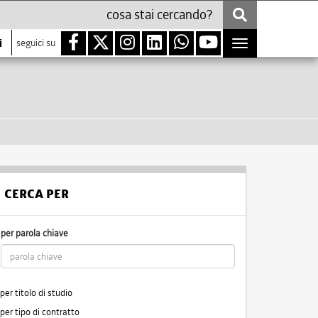
i
seguici su
Toggle
navigation
CERCA PER
per parola chiave
per titolo di studio
per tipo di contratto