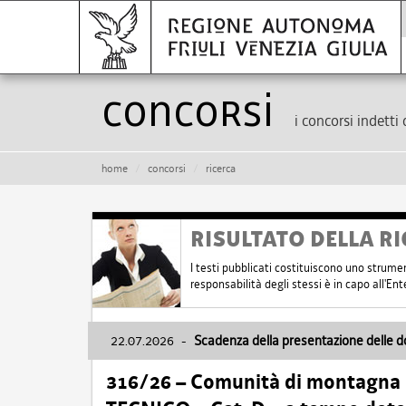
Concorsi
i concorsi indetti 
home
concorsi
ricerca
RISULTATO DELLA RI
I testi pubblicati costituiscono uno strume
responsabilità degli stessi è in capo all'E
22.07.2026
-
Scadenza della presentazione delle 
316/26 – Comunità di montagna