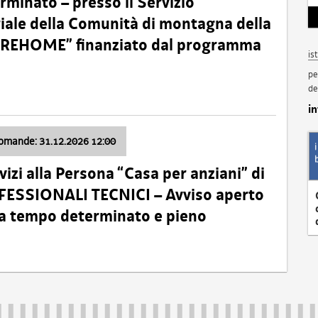
minato – presso il Servizio
oriale della Comunità di montagna della
o “REHOME” finanziato dal programma
is
pe
de
i
domande: 31.12.2026 12:00
izi alla Persona “Casa per anziani” di
ROFESSIONALI TECNICI – Avviso aperto
 a tempo determinato e pieno