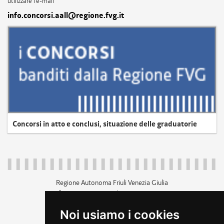
utilizzare l'e-mail
info.concorsi.aall@regione.fvg.it
Concorsi in atto e conclusi, situazione delle graduatorie
Regione Autonoma Friuli Venezia Giulia
c.f. 80014930327; p.iva 00526040324
piazza Unità d'Italia 1 Trieste
Noi usiamo i cookies
+39 040 3771111