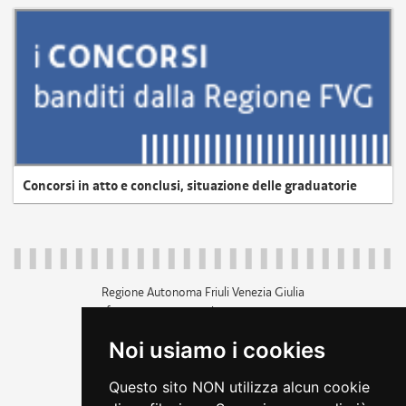
Concorsi in atto e conclusi, situazione delle graduatorie
Regione Autonoma Friuli Venezia Giulia
c.f. 80014930327; p.iva 00526040324
piazza Unità d'Italia 1 Trieste
Noi usiamo i cookies
+39 040 3771111
regione.friuliveneziagiulia@certregione.fvg.it
Questo sito NON utilizza alcun cookie
amministrazione trasparente