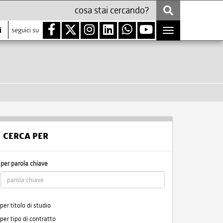
i
seguici su
Toggle
navigation
CERCA PER
per parola chiave
per titolo di studio
per tipo di contratto