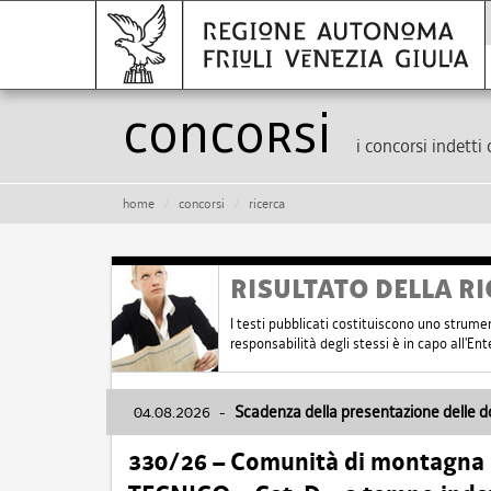
Concorsi
i concorsi indetti 
home
concorsi
ricerca
RISULTATO DELLA RI
I testi pubblicati costituiscono uno strume
responsabilità degli stessi è in capo all'E
04.08.2026
-
Scadenza della presentazione delle 
330/26 – Comunità di montagna