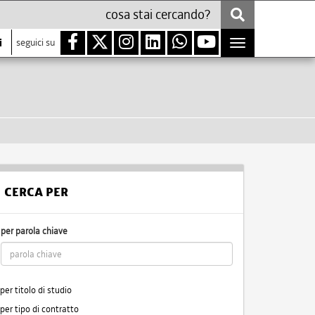
i
seguici su
Toggle
navigation
CERCA PER
per parola chiave
per titolo di studio
per tipo di contratto