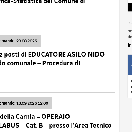
fica-Statistica del Comune di
is
pe
de
domande: 20.08.2026
i
 2 posti di EDUCATORE ASILO NIDO –
nido comunale – Procedura di
domande: 18.09.2026 12:00
della Carnia – OPERAIO
US – Cat. B – presso l’Area Tecnico