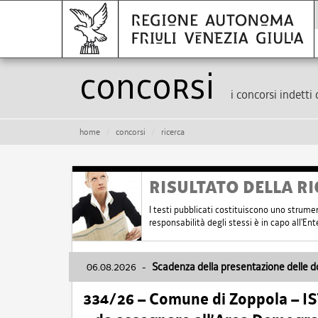
Concorsi
i concorsi indetti 
home
concorsi
ricerca
RISULTATO DELLA RI
I testi pubblicati costituiscono uno strume
responsabilità degli stessi è in capo all'E
06.08.2026
-
Scadenza della presentazione delle 
334/26 – Comune di Zoppola – 