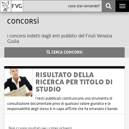
Togg
navi
Concorsi
i concorsi indetti dagli enti pubblici del Friuli Venezia
Giulia
CERCA CONCORSI
RISULTATO DELLA
RICERCA PER TITOLO DI
STUDIO
I testi pubblicati costituiscono uno strumento di
consultazione documentale privo di qualsiasi valore giuridico e la
responsabilità degli stessi è in capo all'Ente che ha emanato il bando.
Non ci sono risultati per i criteri richiesti.