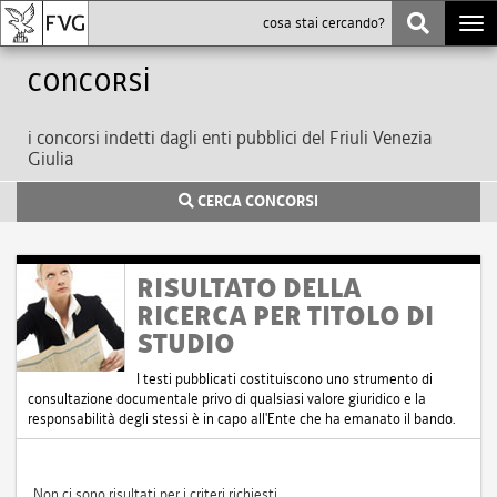
Togg
navi
Concorsi
i concorsi indetti dagli enti pubblici del Friuli Venezia
Giulia
CERCA CONCORSI
RISULTATO DELLA
RICERCA PER TITOLO DI
STUDIO
I testi pubblicati costituiscono uno strumento di
consultazione documentale privo di qualsiasi valore giuridico e la
responsabilità degli stessi è in capo all'Ente che ha emanato il bando.
Non ci sono risultati per i criteri richiesti.