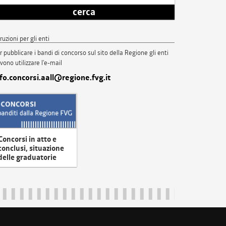
cerca
truzioni per gli enti
r pubblicare i bandi di concorso sul sito della Regione gli enti
vono utilizzare l'e-mail
nfo.concorsi.aall@regione.fvg.it
Concorsi in atto e
conclusi, situazione
delle graduatorie
uliveneziagiulia@certregione.fvg.it