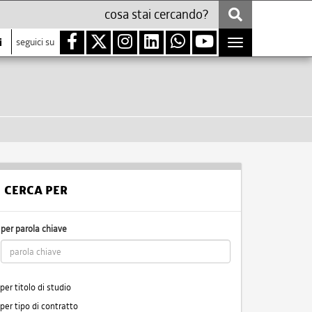
i
seguici su
Toggle
navigation
CERCA PER
per parola chiave
per titolo di studio
per tipo di contratto