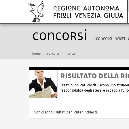
Concorsi
i concorsi indetti 
home
concorsi
ricerca
RISULTATO DELLA RI
I testi pubblicati costituiscono uno strume
responsabilità degli stessi è in capo all'E
Non ci sono risultati per i criteri richiesti.