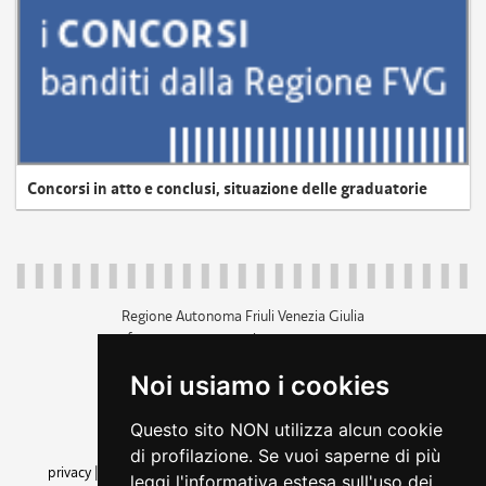
Concorsi in atto e conclusi, situazione delle graduatorie
Regione Autonoma Friuli Venezia Giulia
c.f. 80014930327; p.iva 00526040324
piazza Unità d'Italia 1 Trieste
Noi usiamo i cookies
+39 040 3771111
regione.friuliveneziagiulia@certregione.fvg.it
Questo sito NON utilizza alcun cookie
amministrazione trasparente
di profilazione. Se vuoi saperne di più
privacy
|
cookie
|
note legali
|
accessibilità
|
rss
|
dichiarazione di
leggi l'informativa estesa sull'uso dei