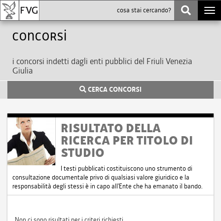
Togg
navi
Concorsi
i concorsi indetti dagli enti pubblici del Friuli Venezia
Giulia
CERCA CONCORSI
RISULTATO DELLA
RICERCA PER TITOLO DI
STUDIO
I testi pubblicati costituiscono uno strumento di
consultazione documentale privo di qualsiasi valore giuridico e la
responsabilità degli stessi è in capo all'Ente che ha emanato il bando.
Non ci sono risultati per i criteri richiesti.