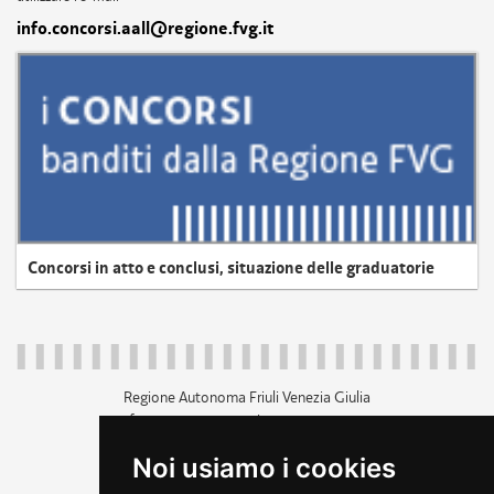
info.concorsi.aall@regione.fvg.it
Concorsi in atto e conclusi, situazione delle graduatorie
Regione Autonoma Friuli Venezia Giulia
c.f. 80014930327; p.iva 00526040324
piazza Unità d'Italia 1 Trieste
Noi usiamo i cookies
+39 040 3771111
regione.friuliveneziagiulia@certregione.fvg.it