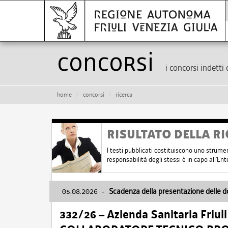
Concorsi
i concorsi indetti 
home
concorsi
ricerca
RISULTATO DELLA RI
I testi pubblicati costituiscono uno strume
responsabilità degli stessi è in capo all'E
05.08.2026
-
Scadenza della presentazione delle 
332/26 – Azienda Sanitaria Friul