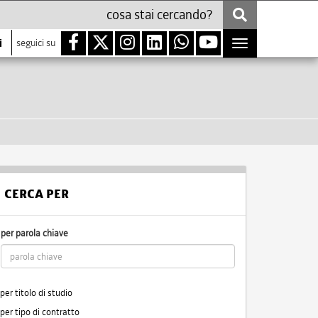
i
seguici su
Toggle
navigation
CERCA PER
per parola chiave
per titolo di studio
per tipo di contratto