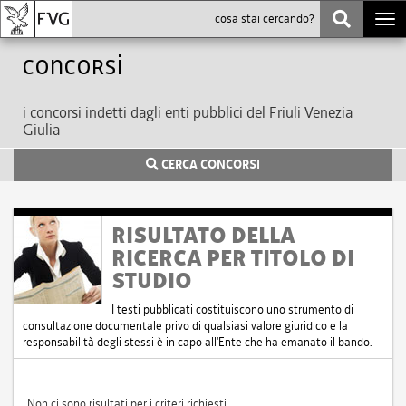
Togg
navi
Concorsi
i concorsi indetti dagli enti pubblici del Friuli Venezia
Giulia
CERCA CONCORSI
RISULTATO DELLA
RICERCA PER TITOLO DI
STUDIO
I testi pubblicati costituiscono uno strumento di
consultazione documentale privo di qualsiasi valore giuridico e la
responsabilità degli stessi è in capo all'Ente che ha emanato il bando.
Non ci sono risultati per i criteri richiesti.