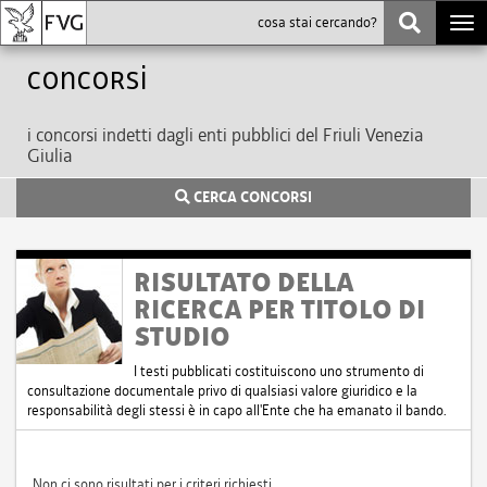
Togg
navi
Concorsi
i concorsi indetti dagli enti pubblici del Friuli Venezia
Giulia
CERCA CONCORSI
RISULTATO DELLA
RICERCA PER TITOLO DI
STUDIO
I testi pubblicati costituiscono uno strumento di
consultazione documentale privo di qualsiasi valore giuridico e la
responsabilità degli stessi è in capo all'Ente che ha emanato il bando.
Non ci sono risultati per i criteri richiesti.