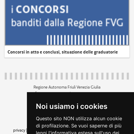
Concorsi in atto e conclusi, situazione delle graduatorie
Regione Autonoma Friuli Venezia Giulia
c.f. 80014930327; p.iva 00526040324
piazza Unità d'Italia 1 Trieste
Noi usiamo i cookies
+39 040 3771111
regione.friuliveneziagiulia@certregione.fvg.it
Questo sito NON utilizza alcun cookie
amministrazione trasparente
di profilazione. Se vuoi saperne di più
privacy
|
cookie
|
note legali
|
accessibilità
|
rss
|
dichiarazione di
leggi l'informativa estesa sull'uso dei