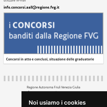
utilizzare l'e-mail
info.concorsi.aall@regione.fvg.it
Concorsi in atto e conclusi, situazione delle graduatorie
Regione Autonoma Friuli Venezia Giulia
c.f. 80014930327; p.iva 00526040324
piazza Unità d'Italia 1 Trieste
Noi usiamo i cookies
+39 040 3771111