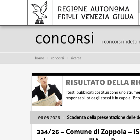
Concorsi
i concorsi indetti 
home
concorsi
ricerca
RISULTATO DELLA RI
I testi pubblicati costituiscono uno strume
responsabilità degli stessi è in capo all'E
06.08.2026
-
Scadenza della presentazione delle 
334/26 – Comune di Zoppola – 