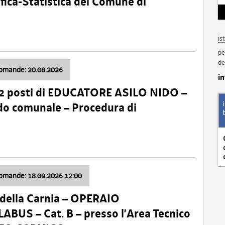
fica-Statistica del Comune di
is
pe
de
domande: 20.08.2026
i
 2 posti di EDUCATORE ASILO NIDO –
nido comunale – Procedura di
domande: 18.09.2026 12:00
della Carnia – OPERAIO
US – Cat. B – presso l’Area Tecnico