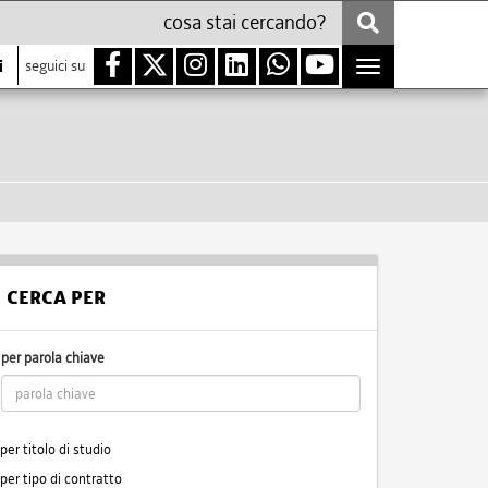
i
seguici su
Toggle
navigation
CERCA PER
per parola chiave
per titolo di studio
per tipo di contratto