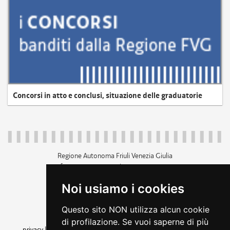
Concorsi in atto e conclusi, situazione delle graduatorie
Regione Autonoma Friuli Venezia Giulia
c.f. 80014930327; p.iva 00526040324
piazza Unità d'Italia 1 Trieste
Noi usiamo i cookies
+39 040 3771111
regione.friuliveneziagiulia@certregione.fvg.it
Questo sito NON utilizza alcun cookie
amministrazione trasparente
di profilazione. Se vuoi saperne di più
privacy
|
cookie
|
note legali
|
accessibilità
|
rss
|
dichiarazione di