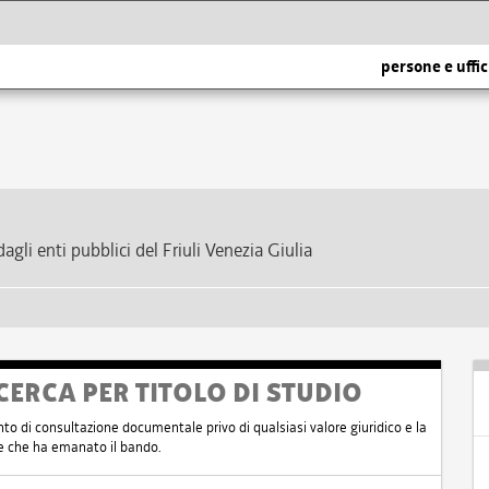
rne di più leggi l'informativa estesa sull'uso dei cookie.
persone e uffic
dagli enti pubblici del Friuli Venezia Giulia
CERCA PER TITOLO DI STUDIO
nto di consultazione documentale privo di qualsiasi valore giuridico e la
nte che ha emanato il bando.