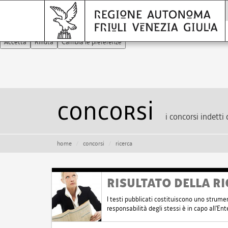
Noi usiamo i cookies
Questo sito NON utilizza alcun cookie di profilazione. Se vuoi sape
Accetta
Rifiuta
Cambia le preferenze
Concorsi
i concorsi indetti 
home
concorsi
ricerca
RISULTATO DELLA RI
I testi pubblicati costituiscono uno strume
responsabilità degli stessi è in capo all'E