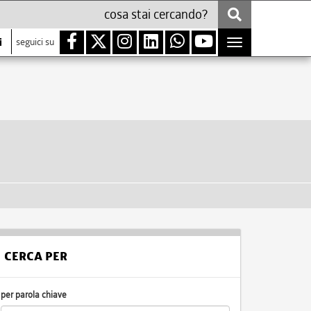
i
seguici su
Toggle
navigation
CERCA PER
per parola chiave