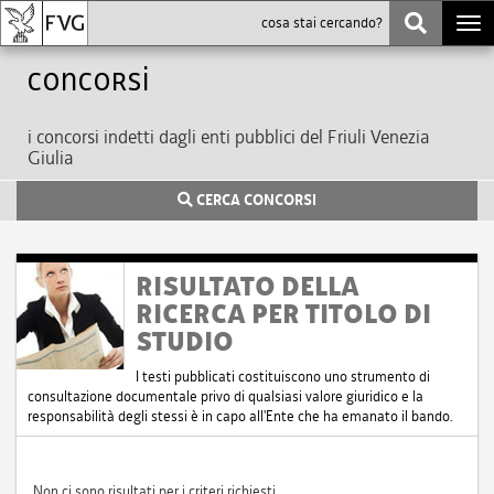
Togg
navi
Concorsi
i concorsi indetti dagli enti pubblici del Friuli Venezia
Giulia
CERCA CONCORSI
RISULTATO DELLA
RICERCA PER TITOLO DI
STUDIO
I testi pubblicati costituiscono uno strumento di
consultazione documentale privo di qualsiasi valore giuridico e la
responsabilità degli stessi è in capo all'Ente che ha emanato il bando.
Non ci sono risultati per i criteri richiesti.