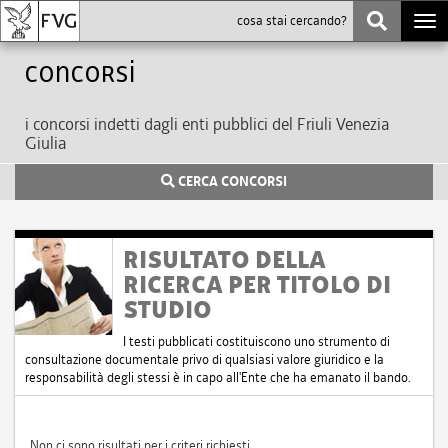
Togg
navi
Concorsi
i concorsi indetti dagli enti pubblici del Friuli Venezia
Giulia
CERCA CONCORSI
RISULTATO DELLA
RICERCA PER TITOLO DI
STUDIO
I testi pubblicati costituiscono uno strumento di
consultazione documentale privo di qualsiasi valore giuridico e la
responsabilità degli stessi è in capo all'Ente che ha emanato il bando.
Non ci sono risultati per i criteri richiesti.