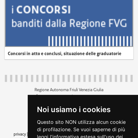
Concorsi in atto e conclusi, situazione delle graduatorie
Regione Autonoma Friuli Venezia Giulia
c.f. 80014930327; p.iva 00526040324
piazza Unità d'Italia 1 Trieste
Noi usiamo i cookies
+39 040 3771111
regione.friuliveneziagiulia@certregione.fvg.it
Questo sito NON utilizza alcun cookie
amministrazione trasparente
di profilazione. Se vuoi saperne di più
privacy
|
cookie
|
note legali
|
accessibilità
|
rss
|
dichiarazione di
leggi l'informativa estesa sull'uso dei