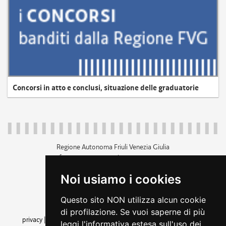
Concorsi in atto e conclusi, situazione delle graduatorie
Regione Autonoma Friuli Venezia Giulia
c.f. 80014930327; p.iva 00526040324
piazza Unità d'Italia 1 Trieste
Noi usiamo i cookies
+39 040 3771111
regione.friuliveneziagiulia@certregione.fvg.it
Questo sito NON utilizza alcun cookie
amministrazione trasparente
di profilazione. Se vuoi saperne di più
privacy
|
cookie
|
note legali
|
accessibilità
|
rss
|
dichiarazione di
leggi l'informativa estesa sull'uso dei