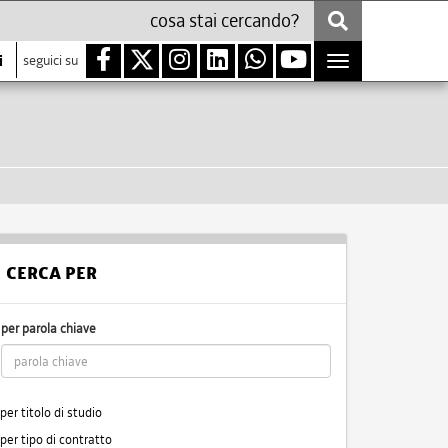
i
seguici su
Toggle
navigation
CERCA PER
per parola chiave
per titolo di studio
per tipo di contratto