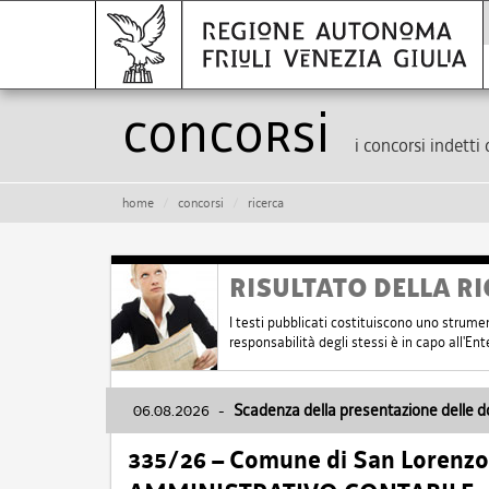
Concorsi
i concorsi indetti 
home
concorsi
ricerca
RISULTATO DELLA RI
I testi pubblicati costituiscono uno strume
responsabilità degli stessi è in capo all'E
06.08.2026
-
Scadenza della presentazione delle 
335/26 – Comune di San Lorenzo 